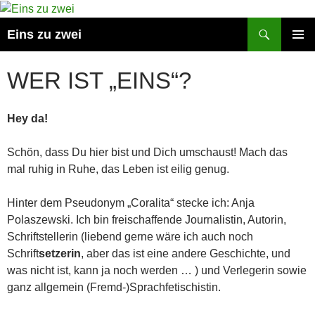
Suchen
Eins zu zwei
ZUM
PRIMÄR
INHALT
MENÜ
WER IST „EINS“?
SPRINGEN
Hey da!
Schön, dass Du hier bist und Dich umschaust! Mach das
mal ruhig in Ruhe, das Leben ist eilig genug.
Hinter dem Pseudonym „Coralita“ stecke ich: Anja
Polaszewski. Ich bin freischaffende Journalistin, Autorin,
Schriftstellerin (liebend gerne wäre ich auch noch
Schrift
setzerin
, aber das ist eine andere Geschichte, und
was nicht ist, kann ja noch werden … ) und Verlegerin sowie
ganz allgemein (Fremd-)Sprachfetischistin.