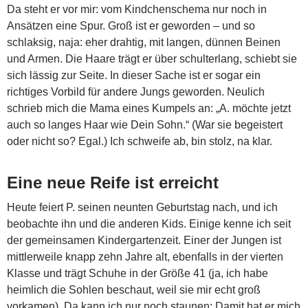
Da steht er vor mir: vom Kindchenschema nur noch in
Ansätzen eine Spur. Groß ist er geworden – und so
schlaksig, naja: eher drahtig, mit langen, dünnen Beinen
und Armen. Die Haare trägt er über schulterlang, schiebt sie
sich lässig zur Seite. In dieser Sache ist er sogar ein
richtiges Vorbild für andere Jungs geworden. Neulich
schrieb mich die Mama eines Kumpels an: „A. möchte jetzt
auch so langes Haar wie Dein Sohn.“ (War sie begeistert
oder nicht so? Egal.) Ich schweife ab, bin stolz, na klar.
Eine neue Reife ist erreicht
Heute feiert P. seinen neunten Geburtstag nach, und ich
beobachte ihn und die anderen Kids. Einige kenne ich seit
der gemeinsamen Kindergartenzeit. Einer der Jungen ist
mittlerweile knapp zehn Jahre alt, ebenfalls in der vierten
Klasse und trägt Schuhe in der Größe 41 (ja, ich habe
heimlich die Sohlen beschaut, weil sie mir echt groß
vorkamen). Da kann ich nur noch staunen: Damit hat er mich