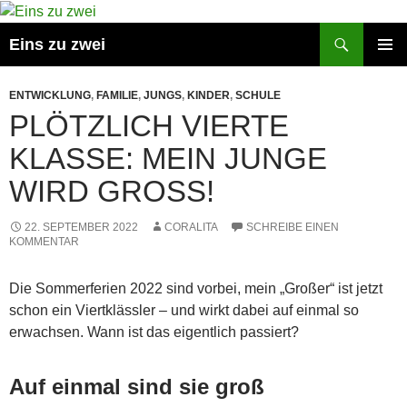
Suchen
Eins zu zwei
ZUM
PRIMÄR
INHALT
MENÜ
ENTWICKLUNG
,
FAMILIE
,
JUNGS
,
KINDER
,
SCHULE
SPRINGEN
PLÖTZLICH VIERTE
KLASSE: MEIN JUNGE
WIRD GROSS!
22. SEPTEMBER 2022
CORALITA
SCHREIBE EINEN
KOMMENTAR
Die Sommerferien 2022 sind vorbei, mein „Großer“ ist jetzt
schon ein Viertklässler – und wirkt dabei auf einmal so
erwachsen. Wann ist das eigentlich passiert?
Auf einmal sind sie groß