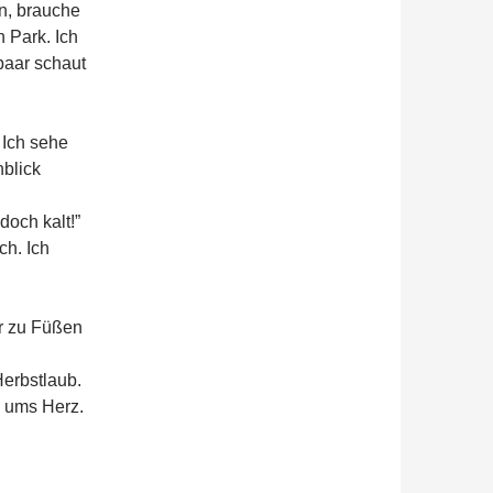
en, brauche
 Park. Ich
paar schaut
 Ich sehe
nblick
doch kalt!”
ch. Ich
ir zu Füßen
Herbstlaub.
m ums Herz.