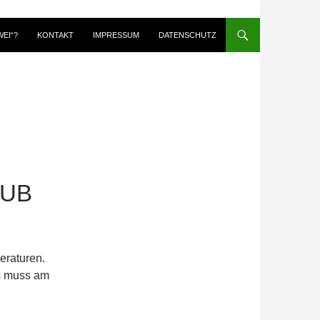
WEI“?
KONTAKT
IMPRESSUM
DATENSCHUTZ
AUB
eraturen.
as muss am