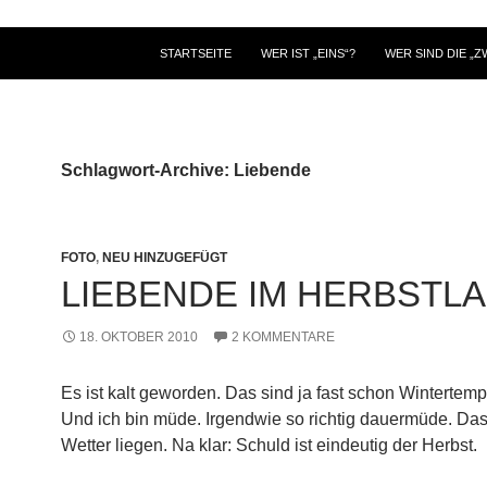
ZUM INHALT SPRINGEN
STARTSEITE
WER IST „EINS“?
WER SIND DIE „Z
Schlagwort-Archive: Liebende
FOTO
,
NEU HINZUGEFÜGT
LIEBENDE IM HERBSTL
18. OKTOBER 2010
2 KOMMENTARE
Es ist kalt geworden. Das sind ja fast schon Wintertemp
Und ich bin müde. Irgendwie so richtig dauermüde. D
Wetter liegen. Na klar: Schuld ist eindeutig der Herbst.