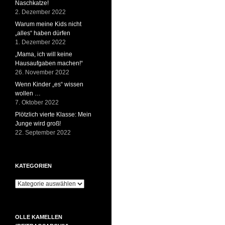
Naschkatze!
2. Dezember 2022
Warum meine Kids nicht
„alles“ haben dürfen
1. Dezember 2022
„Mama, ich will keine
Hausaufgaben machen!“
26. November 2022
Wenn Kinder „es“ wissen
wollen …
7. Oktober 2022
Plötzlich vierte Klasse: Mein
Junge wird groß!
22. September 2022
KATEGORIEN
Kategorien
OLLE KAMELLEN