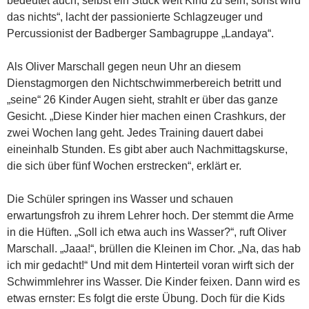
bedeutet auch, selbst ein Stück weit Kind zu sein, sonst wird
das nichts“, lacht der passionierte Schlagzeuger und
Percussionist der Badberger Sambagruppe „Landaya“.
Als Oliver Marschall gegen neun Uhr an diesem
Dienstagmorgen den Nichtschwimmerbereich betritt und
„seine“ 26 Kinder Augen sieht, strahlt er über das ganze
Gesicht. „Diese Kinder hier machen einen Crashkurs, der
zwei Wochen lang geht. Jedes Training dauert dabei
eineinhalb Stunden. Es gibt aber auch Nachmittagskurse,
die sich über fünf Wochen erstrecken“, erklärt er.
Die Schüler springen ins Wasser und schauen
erwartungsfroh zu ihrem Lehrer hoch. Der stemmt die Arme
in die Hüften. „Soll ich etwa auch ins Wasser?“, ruft Oliver
Marschall. „Jaaa!“, brüllen die Kleinen im Chor. „Na, das hab
ich mir gedacht!“ Und mit dem Hinterteil voran wirft sich der
Schwimmlehrer ins Wasser. Die Kinder feixen. Dann wird es
etwas ernster: Es folgt die erste Übung. Doch für die Kids