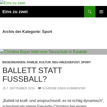
Suchen
Eins zu zwei
ZUM
PRIMÄR
INHALT
MENÜ
SPRINGEN
Archiv der Kategorie: Sport
BEGEGNUNGEN
,
FAMILIE
,
KULTUR
,
NEU HINZUGEFÜGT
,
SPORT
BALLETT STATT
FUSSBALL?
7. SEPTEMBER 2018
SCHREIBE EINEN KOMMENTAR
„Ballett ist kraft- und anspruchsvoll, es ist richtig dynamisch“,
schwärmt mir meine Freundin Christina bei einem