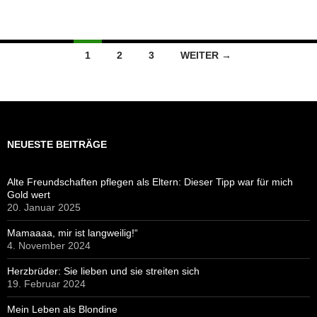
Beitragsnavigation
1
2
3
WEITER →
NEUESTE BEITRÄGE
Alte Freundschaften pflegen als Eltern: Dieser Tipp war für mich
Gold wert
20. Januar 2025
Mamaaaa, mir ist langweilig!“
4. November 2024
Herzbrüder: Sie lieben und sie streiten sich
19. Februar 2024
Mein Leben als Blondine