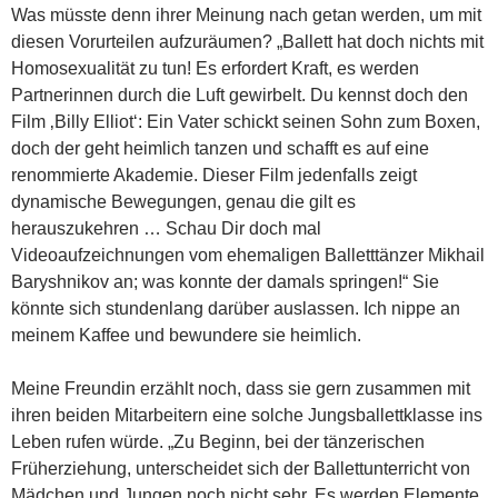
Was müsste denn ihrer Meinung nach getan werden, um mit
diesen Vorurteilen aufzuräumen? „Ballett hat doch nichts mit
Homosexualität zu tun! Es erfordert Kraft, es werden
Partnerinnen durch die Luft gewirbelt. Du kennst doch den
Film ‚Billy Elliot‘: Ein Vater schickt seinen Sohn zum Boxen,
doch der geht heimlich tanzen und schafft es auf eine
renommierte Akademie. Dieser Film jedenfalls zeigt
dynamische Bewegungen, genau die gilt es
herauszukehren … Schau Dir doch mal
Videoaufzeichnungen vom ehemaligen Balletttänzer Mikhail
Baryshnikov an; was konnte der damals springen!“ Sie
könnte sich stundenlang darüber auslassen. Ich nippe an
meinem Kaffee und bewundere sie heimlich.
Meine Freundin erzählt noch, dass sie gern zusammen mit
ihren beiden Mitarbeitern eine solche Jungsballettklasse ins
Leben rufen würde. „Zu Beginn, bei der tänzerischen
Früherziehung, unterscheidet sich der Ballettunterricht von
Mädchen und Jungen noch nicht sehr. Es werden Elemente