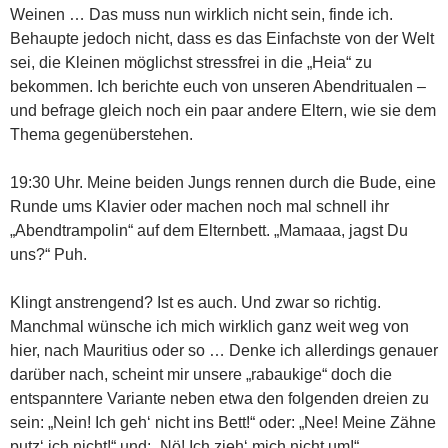
Weinen … Das muss nun wirklich nicht sein, finde ich.
Behaupte jedoch nicht, dass es das Einfachste von der Welt
sei, die Kleinen möglichst stressfrei in die „Heia“ zu
bekommen. Ich berichte euch von unseren Abendritualen –
und befrage gleich noch ein paar andere Eltern, wie sie dem
Thema gegenüberstehen.
19:30 Uhr. Meine beiden Jungs rennen durch die Bude, eine
Runde ums Klavier oder machen noch mal schnell ihr
„Abendtrampolin“ auf dem Elternbett. „Mamaaa, jagst Du
uns?“ Puh.
Klingt anstrengend? Ist es auch. Und zwar so richtig.
Manchmal wünsche ich mich wirklich ganz weit weg von
hier, nach Mauritius oder so … Denke ich allerdings genauer
darüber nach, scheint mir unsere „rabaukige“ doch die
entspanntere Variante neben etwa den folgenden dreien zu
sein: „Nein! Ich geh‘ nicht ins Bett!“ oder: „Nee! Meine Zähne
putz‘ ich nicht!“ und: „Nö! Ich zieh‘ mich nicht um!“.