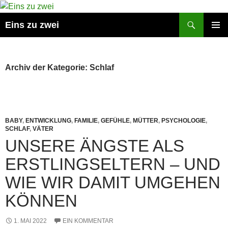
Suchen
Eins zu zwei
ZUM
PRIMÄR
INHALT
MENÜ
SPRINGEN
Archiv der Kategorie: Schlaf
BABY
,
ENTWICKLUNG
,
FAMILIE
,
GEFÜHLE
,
MÜTTER
,
PSYCHOLOGIE
,
SCHLAF
,
VÄTER
UNSERE ÄNGSTE ALS
ERSTLINGSELTERN – UND
WIE WIR DAMIT UMGEHEN
KÖNNEN
1. MAI 2022
EIN KOMMENTAR