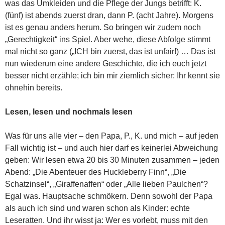
was das Umkleiden und die Pflege der Jungs betrifft: K.
(fünf) ist abends zuerst dran, dann P. (acht Jahre). Morgens
ist es genau anders herum. So bringen wir zudem noch
„Gerechtigkeit“ ins Spiel. Aber wehe, diese Abfolge stimmt
mal nicht so ganz („ICH bin zuerst, das ist unfair!) … Das ist
nun wiederum eine andere Geschichte, die ich euch jetzt
besser nicht erzähle; ich bin mir ziemlich sicher: Ihr kennt sie
ohnehin bereits.
Lesen, lesen und nochmals lesen
Was für uns alle vier – den Papa, P., K. und mich – auf jeden
Fall wichtig ist – und auch hier darf es keinerlei Abweichung
geben: Wir lesen etwa 20 bis 30 Minuten zusammen – jeden
Abend: „Die Abenteuer des Huckleberry Finn“, „Die
Schatzinsel“, „Giraffenaffen“ oder „Alle lieben Paulchen“?
Egal was. Hauptsache schmökern. Denn sowohl der Papa
als auch ich sind und waren schon als Kinder: echte
Leseratten. Und ihr wisst ja: Wer es vorlebt, muss mit den