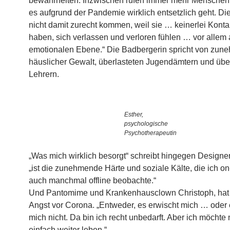
bewahrheiten. Inzwischen rufen immer mehr Menschen
es aufgrund der Pandemie wirklich entsetzlich geht. Di
nicht damit zurecht kommen, weil sie … keinerlei Kont
haben, sich verlassen und verloren fühlen … vor allem 
emotionalen Ebene.“ Die Badbergerin spricht von zun
häuslicher Gewalt, überlasteten Jugendämtern und übe
Lehrern.
Esther,
psychologische
Psychotherapeutin
„Was mich wirklich besorgt“ schreibt hingegen Designe
„ist die zunehmende Härte und soziale Kälte, die ich on
auch manchmal offline beobachte.“
Und Pantomime und Krankenhausclown Christoph, hat
Angst vor Corona. „Entweder, es erwischt mich … oder 
mich nicht. Da bin ich recht unbedarft. Aber ich möchte 
einfach weiter leben.“