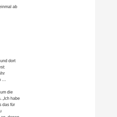
einmal ab
und dort
st:
ihr
en …
 um die
. „Ich habe
 das für
u