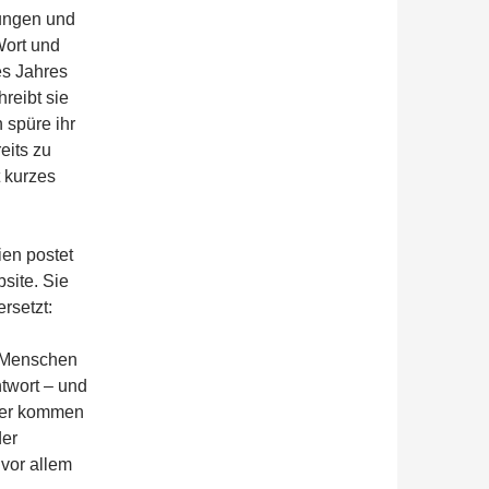
ungen und
Wort und
des Jahres
reibt sie
 spüre ihr
eits zu
t kurzes
ien postet
site. Sie
rsetzt:
r Menschen
twort – und
lder kommen
der
vor allem