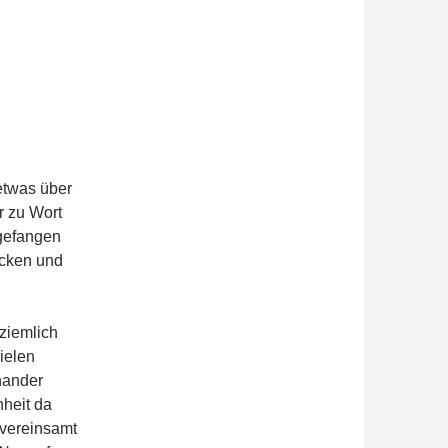
etwas über
r zu Wort
gefangen
ecken und
 ziemlich
ielen
nander
hheit da
 vereinsamt