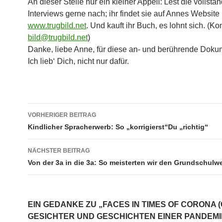
An dieser Stelle nur ein kleiner Appell: Lest die vollstä
Interviews gerne nach; ihr findet sie auf Annes Website
www.trugbild.net
. Und kauft ihr Buch, es lohnt sich. (Kon
bild@trugbild.net
)
Danke, liebe Anne, für diese an- und berührende Doku
Ich lieb‘ Dich, nicht nur dafür.
Beitrags-
VORHERIGER BEITRAG
Navigation
Kindlicher Spracherwerb: So „korrigierst“Du „richtig“
NÄCHSTER BEITRAG
Von der 3a in die 3a: So meisterten wir den Grundschulw
EIN GEDANKE ZU „FACES IN TIMES OF CORONA 
GESICHTER UND GESCHICHTEN EINER PANDEMI