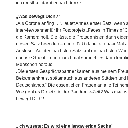
ich ernsthaft darüber nachdenke.
„Was bewegt Dich?“
„Als Corona anfing …“, lautet Annes erster Satz, wenn 
Interviewpartner für ihr Fotoprojekt „Faces in Times of 
die Kamera holt. Sie lässt die Protagonisten dann eige
diesen Satz beenden – und drückt dabei ein paar Mal a
Auslöser. Auf den nächsten Satz, auf die nächsten Worte
nächste Shoot – und manchmal sprudelt es dann förmli
Menschen heraus.
„Die ersten Gesprächspartner kamen aus meinem Freu
Bekanntenkreis, später auch aus anderen Städten und
Deutschlands.“ Die essentiellen Fragen an alle Teilne
Wie geht es Dir jetzt in der Pandemie-Zeit? Was machs
bewegt Dich?
„Ich wusste: Es wird eine langwierige Sache“