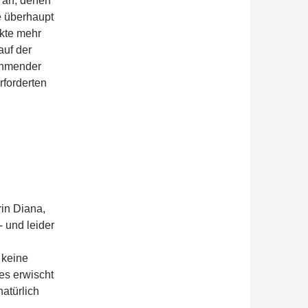
 an, denen
e überhaupt
akte mehr
auf der
ehmender
rforderten
rin Diana,
- und leider
 keine
es erwischt
natürlich