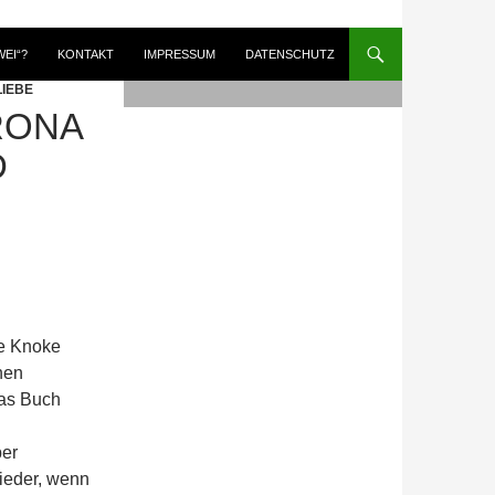
WEI“?
KONTAKT
IMPRESSUM
DATENSCHUTZ
LIEBE
RONA
D
ne Knoke
nen
das Buch
ber
wieder, wenn