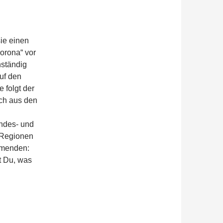
sie einen
Corona“ vor
nständig
uf den
 folgt der
ch aus den
ndes- und
 Regionen
hmenden:
t Du, was