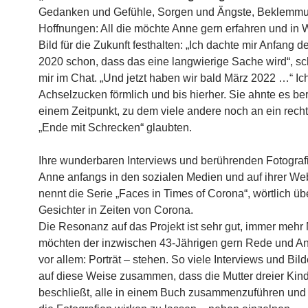
Gedanken und Gefühle, Sorgen und Ängste, Beklemm
Hoffnungen: All die möchte Anne gern erfahren und in 
Bild für die Zukunft festhalten: „Ich dachte mir Anfang 
2020 schon, dass das eine langwierige Sache wird“, sch
mir im Chat. „Und jetzt haben wir bald März 2022 …“ Ich
Achselzucken förmlich und bis hierher. Sie ahnte es ber
einem Zeitpunkt, zu dem viele andere noch an ein rech
„Ende mit Schrecken“ glaubten.
Ihre wunderbaren Interviews und berührenden Fotograf
Anne anfangs in den sozialen Medien und auf ihrer Web
nennt die Serie „Faces in Times of Corona“, wörtlich übe
Gesichter in Zeiten von Corona.
Die Resonanz auf das Projekt ist sehr gut, immer meh
möchten der inzwischen 43-Jährigen gern Rede und An
vor allem: Porträt – stehen. So viele Interviews und Bi
auf diese Weise zusammen, dass die Mutter dreier Kin
beschließt, alle in einem Buch zusammenzuführen und 