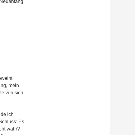
n Neuanfang
weint.
ung, mein
te von sich
nde ich
Schluss: Es
icht wahr?