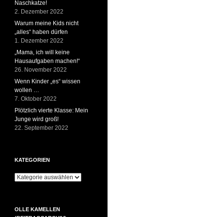
Naschkatze!
2. Dezember 2022
Warum meine Kids nicht
„alles“ haben dürfen
1. Dezember 2022
„Mama, ich will keine
Hausaufgaben machen!“
26. November 2022
Wenn Kinder „es“ wissen
wollen …
7. Oktober 2022
Plötzlich vierte Klasse: Mein
Junge wird groß!
22. September 2022
KATEGORIEN
Kategorien
OLLE KAMELLEN