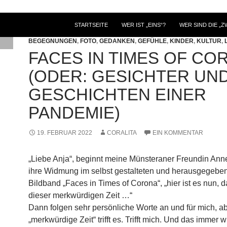
ZUM INHALT SPRINGEN
STARTSEITE
WER IST „EINS“?
WER SIND DIE „Z
BEGEGNUNGEN
,
FOTO
,
GEDANKEN
,
GEFÜHLE
,
KINDER
,
KULTUR
,
FACES IN TIMES OF CO
(ODER: GESICHTER UN
GESCHICHTEN EINER
PANDEMIE)
19. FEBRUAR 2022
CORALITA
EIN KOMMENTAR
„Liebe Anja“, beginnt meine Münsteraner Freundin An
ihre Widmung im selbst gestalteten und herausgegebe
Bildband „Faces in Times of Corona“, „hier ist es nun, 
dieser merkwürdigen Zeit …“
Dann folgen sehr persönliche Worte an und für mich, a
„merkwürdige Zeit“ trifft es. Trifft mich. Und das immer 