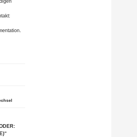
ndigen
takt:
mentation.
echsel
(ODER:
E)“